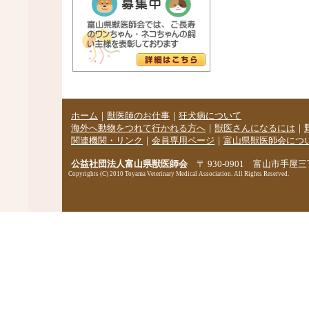
ホーム
｜
獣医師のお仕事
｜
狂犬病について
海外へ動物をつれて行かれる方へ
｜
獣医さんになるには
｜
関連機関・リンク
｜
会員専用ページ
｜
富山県獣医師会につ
公益社団法人富山県獣医師会
〒 930-0901 富山市手屋三丁
Copyrights (C) 2010 Toyama Veterinary Medical Association. All Rights Reserved.